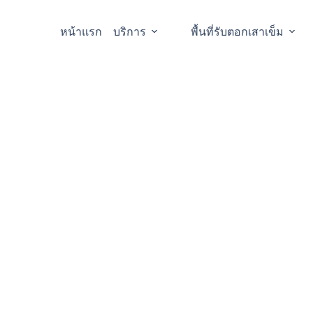
หน้าแรก
บริการ
พื้นที่รับตอกเสาเข็ม