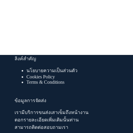
ลิงค์สำคัญ
นโยบายความเป็นส่วนตัว
Cookies Policy
Terms & Conditions
ข้อมูลการจัดส่ง
เรามีบริการขนส่งเสาเข็มถึงหน้างาน
ตอกรายละเอียดเพิ่มเติมนั้นท่าน
สามารถติดต่อสอบถามเรา