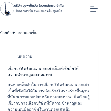
Skip
to
content
ป้ายกำกับ
ตอกเสาเข็ม
บทความ
เลือกบริษัทรับเหมาตอกเสาเข็มที่เชื่อถือได้:
ความชำนาญและคุณภาพ
ค้นหาเคล็ดลับในการเลือกบริษัทรับเหมาตอกเสา
เข็มที่เชื่อถือได้ในการก่อสร้างโครงสร้างพื้นฐาน
ที่มีคุณภาพและปลอดภัย อ่านบทความเพื่อเรียนรู้
เกี่ยวกับการเลือกบริษัทที่มีความชำนาญและ
ความเป็นมืออาชีพในงานตอกเสาเข็ม