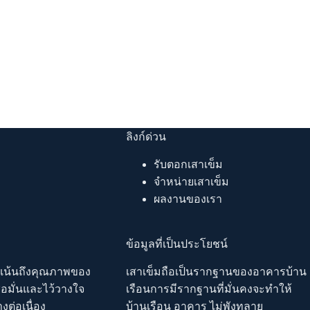
ลิงก์ด่วน
รับตอกเสาเข็ม
จำหน่ายเสาเข็ม
ผลงานของเรา
ข้อมูลที่เป็นประโยชน์
ี่เน้นถึงคุณภาพของ
เสาเข็มถือเป็นรากฐานของอาคารบ้าน
ื่อมั่นและไว้วางใจ
เรือนการมีรากฐานที่มั่นคงจะทำให้
งต่อเนื่อง
บ้านเรือน อาคาร ไม่พังทลาย